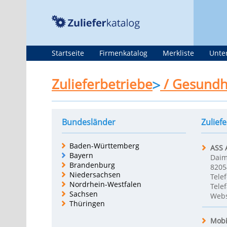
Startseite
Firmenkatalog
Merkliste
Unte
Zulieferbetriebe
/ Gesundh
Bundesländer
Zulief
Baden-Württemberg
ASS 
Bayern
Daim
Brandenburg
8205
Niedersachsen
Tele
Nordrhein-Westfalen
Telef
Sachsen
Webs
Thüringen
Mobi