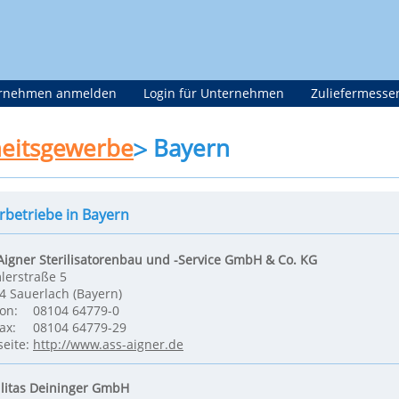
rnehmen anmelden
Login für Unternehmen
Zuliefermesse
eitsgewerbe
Bayern
erbetriebe in Bayern
Aigner Sterilisatorenbau und -Service GmbH & Co. KG
lerstraße 5
4 Sauerlach (Bayern)
fon:
08104 64779-0
ax:
08104 64779-29
eite:
http://www.ass-aigner.de
litas Deininger GmbH