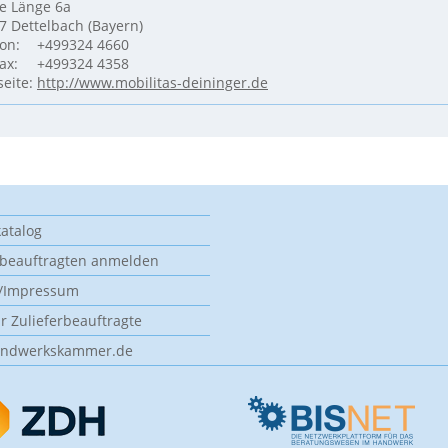
e Länge 6a
7 Dettelbach (Bayern)
fon:
+499324 4660
ax:
+499324 4358
eite:
http://www.mobilitas-deininger.de
atalog
rbeauftragten anmelden
t/Impressum
ür Zulieferbeauftragte
ndwerkskammer.de